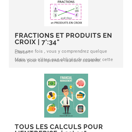
FRACTIONS ET PRODUITS EN
CROIX |
7':34"
Pour une fois , vous y comprendrez quelque
chose !
Mais vous n’êtes pas obligés de regarder cette
vidéo pour comprendre la vidéo suivante.
TOUS LES CALCULS POUR