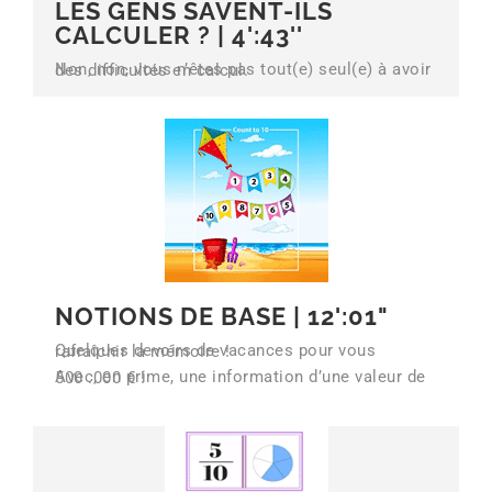
LES GENS SAVENT-ILS
CALCULER ? |
4':43''
Non, non, vous n’êtes pas tout(e) seul(e) à avoir des difficultés en calcul.
NOTIONS DE BASE |
12':01"
Quelques devoirs de vacances pour vous rafraîchir la mémoire !
Avec, en prime, une information d’une valeur de 500 .000 € !